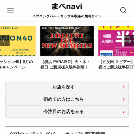
ッション40】8月の
【横浜 PARAISO】火・木・
【五反田 スピアー
＆キャンペーン
祝日 ​ご新規様入場料割引！
祝はご新規様半額C
お店を探す
初めての方はこちら
今注目のお店をみる