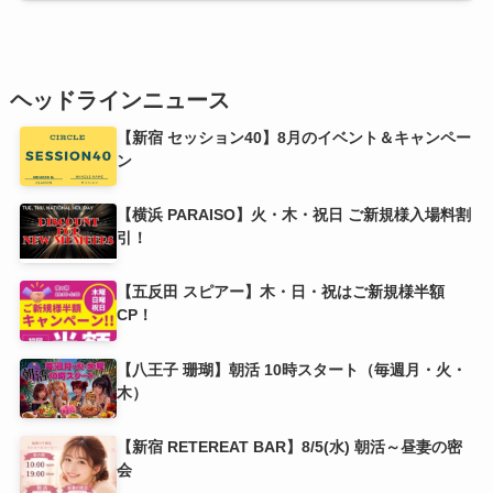
ヘッドラインニュース
【新宿 セッション40】8月のイベント＆キャンペー
ン
【横浜 PARAISO】火・木・祝日 ​ご新規様入場料割
引！
【五反田 スピアー】木・日・祝はご新規様半額
CP！
【八王子 珊瑚】朝活 10時スタート（毎週月・火・
木）
【新宿 RETEREAT BAR】8/5(水) 朝活～昼妻の密
会