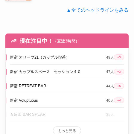
▲全てのヘッドラインをみる
現在注目中！
（直近3時間）
新宿 オリーブ21（カップル喫茶）
49人
+3
新宿 カップルスペース セッション４０
47人
+3
新宿 RETREAT BAR
44人
+5
新宿 Voluptuous
40人
+4
五反田 BAR SPEAR
35人
もっと見る