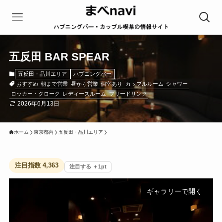
五反田 BAR SPEAR
五反田・品川エリア
ハプニングバー
おすすめ
朝まで営業
昼から営業
個室あり
カップルルーム
シャワー
ロッカー・クローク
レディースルーム
フリードリンク
2026年6月13日
ホーム
東京都内
五反田・品川エリア
注目指数
4,363
注目する ＋1pt
ギャラリーで開く