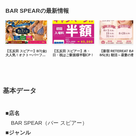
BAR SPEARの最新情報
【五反田 スピアー】8/7(金)
【五反田 スピアー】木・
【新宿 RETEREAT BA
大人気！オクトーバーフェ
日・祝はご新規様半額CP！
8/5(水) 朝活～昼妻の密
スト🍺
基本データ
■店名
BAR SPEAR（バー スピアー）
■ジャンル