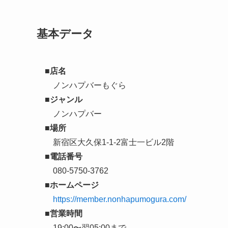
基本データ
■店名
ノンハプバーもぐら
■ジャンル
ノンハプバー
■場所
新宿区大久保1-1-2富士一ビル2階
■電話番号
080-5750-3762
■ホームページ
https://member.nonhapumogura.com/
■営業時間
19:00〜翌05:00まで