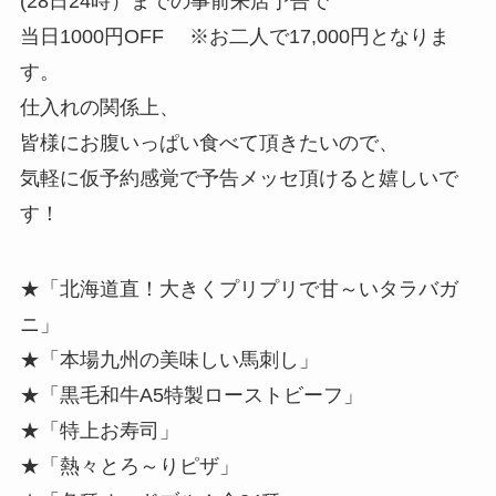
(28日24時）までの事前来店予告で
当日1000円OFF ※お二人で17,000円となりま
す。
仕入れの関係上、
皆様にお腹いっぱい食べて頂きたいので、
気軽に仮予約感覚で予告メッセ頂けると嬉しいで
す！
★「北海道直！大きくプリプリで甘～いタラバガ
ニ」
★「本場九州の美味しい馬刺し」
★「黒毛和牛A5特製ローストビーフ」
★「特上お寿司」
★「熱々とろ～りピザ」