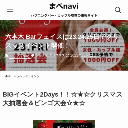
六本木 Barフェイスは23.24.25日でクリ
スマスイベント開催！
2022年12月22日
新着情報
クリスマス
ヘッドライン
ホーム
ヘッドライン
BIGイベント2Days！！☆★☆クリスマス
大抽選会＆ビンゴ大会☆★☆
ギャラリーで開く