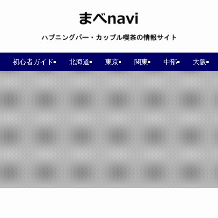
初心者ガイド
北海道
東京
関東
中部
大阪