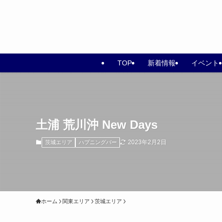
TOP
新着情報
イベント
土浦 荒川沖 New Days
2023年2月2日
茨城エリア
ハプニングバー
ホーム
関東エリア
茨城エリア