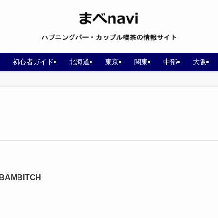
初心者ガイド
北海道
東京
関東
中部
大阪
BAMBITCH