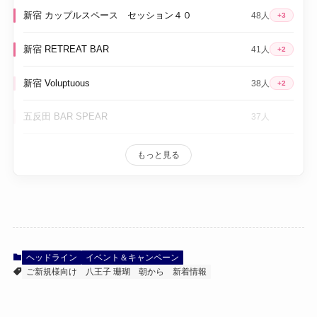
新宿 カップルスペース セッション４０
48人
+3
新宿 RETREAT BAR
41人
+2
新宿 Voluptuous
38人
+2
五反田 BAR SPEAR
37人
もっと見る
ヘッドライン
イベント＆キャンペーン
ご新規様向け
八王子 珊瑚
朝から
新着情報