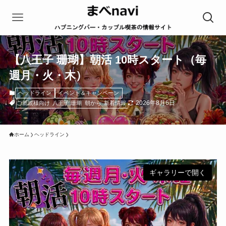
【八王子 珊瑚】朝活 10時スタート（毎
週月・火・木）
ヘッドライン
イベント＆キャンペーン
2026年8月6日
ご新規様向け
八王子 珊瑚
朝から
新着情報
ホーム
ヘッドライン
ギャラリーで開く