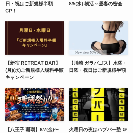
日・祝はご新規様半額
8/5(水) 朝活～昼妻の密会
CP！
【新宿 RETREAT BAR】
【川崎 ガラパゴス】水曜・
(月)(水)ご新規様入場料半額
日曜・祝日はご新規様半額
キャンペーン
【八王子 珊瑚】8/7(金)〜
火曜日の夜はハプバー塾 ＠