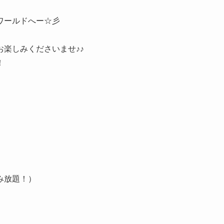
ワールドへー☆彡
楽しみくださいませ♪♪
！
み放題！）