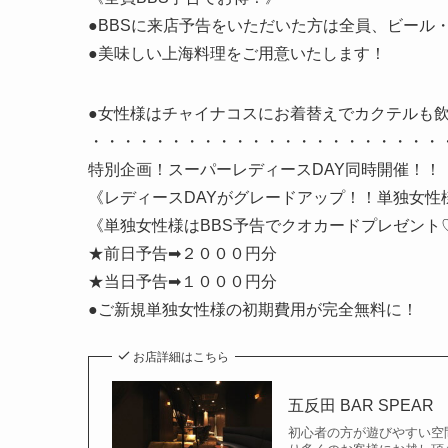
●BBSに来店予告をいただいた方は全員、ビール
●美味しい上海料理をご用意いたします！
●女性様はチャイナコスにお着替えでカクテルも
・・・・・・・・・・・・・・・・・・・・・・
特別企画！スーパーレディースDAY同時開催！！
《レディースDAYがグレードアップ！！単独女性
《単独女性様はBBS予告でクオカードプレゼント
★前日予告➡２０００円分
★当日予告➡１０００円分
●ご新規単独女性様の初期費用が完全無料に！
お店詳細はこちら
五反田 BAR SPEAR
初心者の方が遊びやすい空